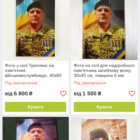
Фото у склі Триплекс на
Фото на склі для надгробного
пам'ятник
пам'ятника загиблому воїну,
військовослужбовцю, 40х60
30х40 см, товщина 6 мм
см, товщина 12 мм (6+6)
Під замовлення
Під замовлення
6 800
1 500
від
₴
від
₴
Купити
Купити