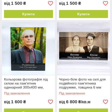
1 500
1 500
від
₴
від
₴
Купити
Купити
Кольорова фотографія під
Чорно-біле фото на склі для
склом на пам'ятник
подвійного пам'ятника
одинарний 300х400 мм,
подружжю, товщина 6 мм
товщина 6 мм
Під замовлення
Під замовлення
1 600
6 800
від
₴
від
₴/кв.м