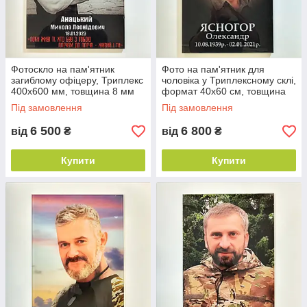
Фотоскло на пам'ятник
Фото на пам'ятник для
загиблому офіцеру, Триплекс
чоловіка у Триплексному склі,
400х600 мм, товщина 8 мм
формат 40х60 см, товщина
(4+4)
12 мм (6+6)
Під замовлення
Під замовлення
6 500
6 800
від
₴
від
₴
Купити
Купити