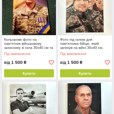
Кольорове фото на
Фото під склом для
пам'ятник військовому
пам'ятника бійцю, який
захиснику зі скла 30х40 см та
загинув на війні 30х40 см,
товщиною 0,6 см
товщина 6 мм
Під замовлення
Під замовлення
1 500
1 500
від
₴
від
₴
Купити
Купити