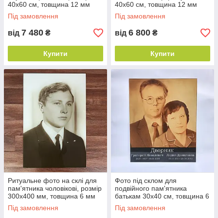
40х60 см, товщина 12 мм
40х60 см, товщина 12 мм
(6+6)
(6+6)
Під замовлення
Під замовлення
7 480
6 800
від
₴
від
₴
Купити
Купити
Ритуальне фото на склі для
Фото під склом для
пам'ятника чоловікові, розмір
подвійного пам'ятника
300х400 мм, товщина 6 мм
батькам 30х40 см, товщина 6
мм
Під замовлення
Під замовлення