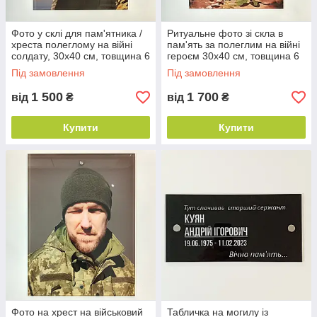
Фото у склі для пам'ятника /
Ритуальне фото зі скла в
хреста полеглому на війні
пам'ять за полеглим на війні
солдату, 30х40 см, товщина 6
героєм 30х40 см, товщина 6
мм
мм
Під замовлення
Під замовлення
1 500
1 700
від
₴
від
₴
Купити
Купити
Фото на хрест на військовий
Табличка на могилу із