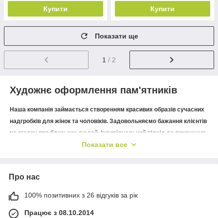
Купити
Купити
Показати ще
1
/ 2
Художнє оформлення пам'ятників
Наша компанія займається створенням красивих образів сучасних
надгробків для жінок та чоловіків. Задовольняємо бажання клієнтів
на згадку про близьких людей. Індивідуальний підхід до виконання
Показати все
кожного замовлення.
Про нас
Ретуш фото на могильний пам'ятник
100% позитивних з 26 відгуків за рік
Обробка зображень для наступного фотодруку на
Працює з 08.10.2014
широкоформатному верстаті. Важливу роль відіграє