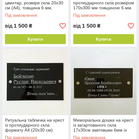
цвинтар, розміри скла 20х30
протиударного скла розміром
см (А4), товщина 6 мм,
170х300 мм товщиною 6 мм
отвори/кріплення
із кріпленнями
Під замовлення
Під замовлення
1 500
1 500
від
₴
від
₴
Купити
Купити
Ритуальна табличка на хрест
Меморіальна дошка на хрест
із протиударного скла
із загартованого скла
формату А4 (20х30 см)
17х30см завтовшки 6мм із
товщиною 6 мм із
кріпленнями
Під замовлення
Під замовлення