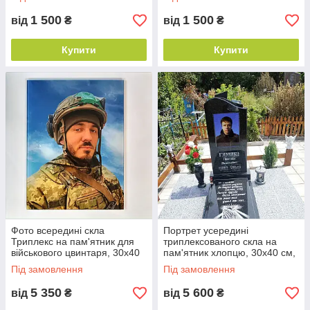
кріпленнями
1 500
1 500
від
₴
від
₴
Купити
Купити
Фото всередині скла
Портрет усередині
Триплекс на пам'ятник для
триплексованого скла на
військового цвинтаря, 30х40
пам'ятник хлопцю, 30х40 см,
см, товщина 8 мм (4+4)
товщина 12 мм (6+6)
Під замовлення
Під замовлення
5 350
5 600
від
₴
від
₴