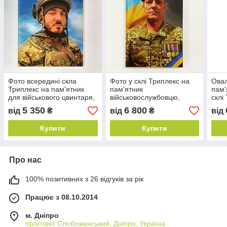
Фото всередині скла
Фото у склі Триплекс на
Овал
Триплекс на пам'ятник
пам'ятник
пам'
для військового цвинтаря,
військовослужбовцю,
склі
30х40 см, товщина 8 мм
40х60 см, товщина 12 мм
товщ
5 350
6 800
від
₴
від
₴
від
(4+4)
(6+6)
Купити
Купити
Про нас
100% позитивних з 26 відгуків за рік
Працює з 08.10.2014
м. Дніпро
проспект Слобожанський, Дніпро, Україна