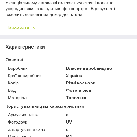
У спеціальному автоклаві склеюються скляні полотна,
усередині яких знаходиться фотопортрет. В результаті
виходить довговічний декор для стели.
Приховати
Характеристики
Основні
Виробник
Власне виробництво
Країна виробник
Україна
Колір
Різні кольори
Вид
Фото в склі
Матеріал
Триплекс
Користувальницькі характеристики
Армуюча плівка
є
Фотодрук
UV
Загартування скла
є
Марка скла
М1