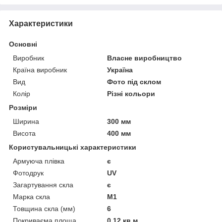
Характеристики
Основні
Виробник
Власне виробництво
Країна виробник
Україна
Вид
Фото під склом
Колір
Різні кольори
Розміри
Ширина
300 мм
Висота
400 мм
Користувальницькі характеристики
Армуюча плівка
є
Фотодрук
UV
Загартування скла
є
Марка скла
М1
Товщина скла (мм)
6
Покриваєма площа
0.12 кв.м.