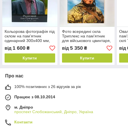
Кольорова фотографія під
Фото всередині скла
Овал
склом на пам'ятник
Триплекс на пам'ятник
пам'
одинарний 300х400 мм,
для військового цвинтаря,
склі
товщина 6 мм
30х40 см, товщина 8 мм
товщ
1 600
5 350
від
₴
від
₴
від
(4+4)
Купити
Купити
Про нас
100% позитивних з 26 відгуків за рік
Працює з 08.10.2014
м. Дніпро
проспект Слобожанський, Дніпро, Україна
Контакти