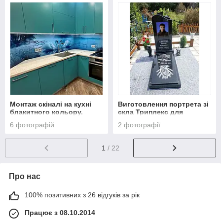
Монтаж скіналі на кухні
Виготовлення портрета зі
блакитного кольору.
скла Триплекс для
Фартух з фото лебедів
пам'ятника
6 фотографій
2 фотографії
встановлено у Києві.
1
/ 22
Про нас
100% позитивних з 26 відгуків за рік
Працює з 08.10.2014