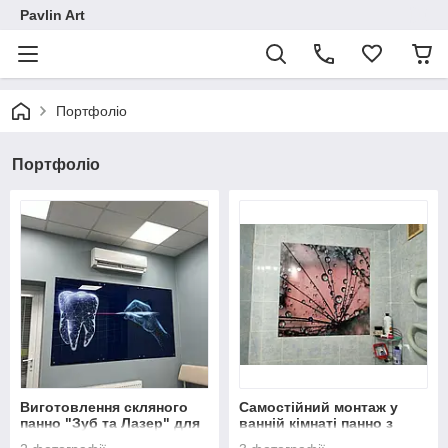
Pavlin Art
Портфоліо
Портфоліо
Виготовлення скляного
Самостійний монтаж у
панно "Зуб та Лазер" для
ванній кімнаті панно з
стоматологічної кліники
макрофото кульбаби