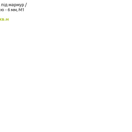
під мармур /
ю - 6 мм, М1
/кв.м