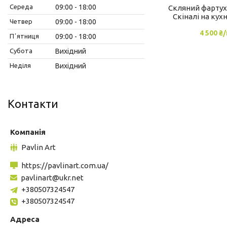
Середа
09:00
18:00
Скляний фартух 
Скіналі на кухн
Четвер
09:00
18:00
4 500 ₴
Пʼятниця
09:00
18:00
Субота
Вихідний
Неділя
Вихідний
Контакти
Pavlin Art
https://pavlinart.com.ua/
pavlinart@ukr.net
+380507324547
+380507324547