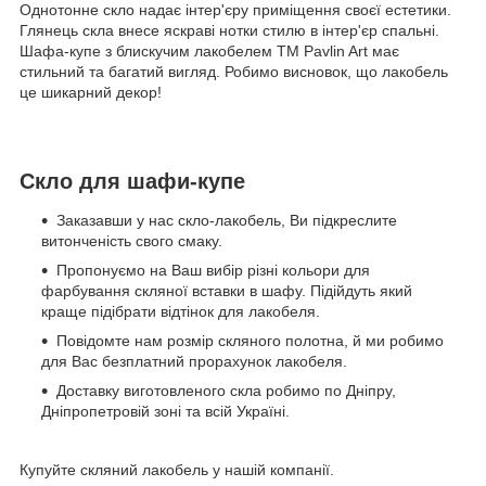
Однотонне скло надає інтер'єру приміщення своєї естетики.
Глянець скла внесе яскраві нотки стилю в інтер'єр спальні.
Шафа-купе з блискучим лакобелем TM Pavlin Art має
стильний та багатий вигляд. Робимо висновок, що лакобель
це шикарний декор!
Скло для шафи-купе
Заказавши у нас скло-лакобель, Ви підкреслите
витонченість свого смаку.
Пропонуємо на Ваш вибір різні кольори для
фарбування скляної вставки в шафу. Підійдуть який
краще підібрати відтінок для лакобеля.
Повідомте нам розмір скляного полотна, й ми робимо
для Вас безплатний прорахунок лакобеля.
Доставку виготовленого скла робимо по Дніпру,
Дніпропетровій зоні та всій Україні.
Купуйте скляний лакобель у нашій компанії.