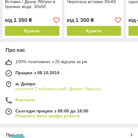
Вставка / Декор Яблуко в
Черепаха вставка 30х60
одно
бризках води, 30х60
1 350
1 350
від
₴
від
₴
від
Купити
Купити
Про нас
100% позитивних з 26 відгуків за рік
Працює з 08.10.2014
м. Дніпро
проспект Слобожанський, Дніпро, Україна
Контакти
Сьогодні працює з 09:00 до 18:00
Показати весь графік роботи
Про нас