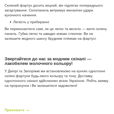
Скляний фартух досить міцний, він підлягає попереднього
загартування. Склопанель витримує механічні удари
кухонного начиння.
Легкість у прибиранні
Ви переконаєтеся самі, як це легко та весело — мити скляну
панель. Губка легко та швидко ковзає стеклом. Ви не
залишите жодного шансу брудним плямам на фартусі.
Звертайтеся до нас за модним скіналі —
лакобелем молочного кольору!
У Дніпрі та Запоріжжі ми встановлюємо на кухнях однотонні
скляні фартухи будь-якого кольору та тону. Доставку
однотонного скіналі здійснюємо всією Україною. Робіть заявку
на прорахунок і Ви залишитеся задоволені!
Приховати