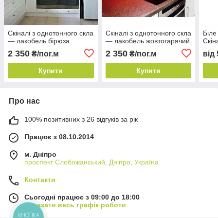
Скіналі з однотонного скла
Скіналі з однотонного скла
Біле
— лакобель бірюза
— лакобель жовтогарячий
Скін
2 350
2 350
₴/пог.м
₴/пог.м
від
Купити
Купити
Про нас
100% позитивних з 26 відгуків за рік
Працює з 08.10.2014
м. Дніпро
проспект Слобожанський, Дніпро, Україна
Контакти
Сьогодні працює з 09:00 до 18:00
Показати весь графік роботи
КНОПКА