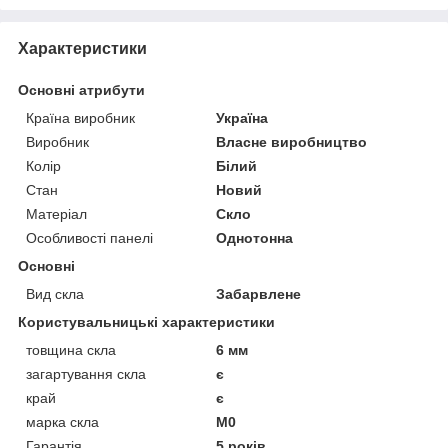
Характеристики
Основні атрибути
Країна виробник
Україна
Виробник
Власне виробництво
Колір
Білий
Стан
Новий
Матеріал
Скло
Особливості панелі
Однотонна
Основні
Вид скла
Забарвлене
Користувальницькі характеристики
товщина скла
6 мм
загартування скла
є
край
є
марка скла
М0
Гарантія
5 років