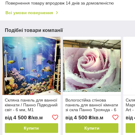
Повернення товару впродовж 14 днів за домовленістю
Всі умови повернення
Подібні товари компанії
Скляна панель для ванної
Вологостійка стінова
Скля
кімнати / Панно Підводний
панель для ванної кімнати
Марм
світ - 6 мм, М1
зі скла Панно Троянда - 6
Art 
мм, М1
4 500
4 500
від
₴/кв.м
від
₴/кв.м
від
Купити
Купити