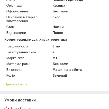
Орієнтація
Квадрат
Оформлення
Без рами
Основний матеріал
скло
виготовлення
Стан
Новий
Вид картини
Панно
Користувальницькі характеристики
товщина скла
6 мм
Загартування скла
є
Марка скла
М1
Матеріал рами
Без рами
Виконання
Машинна робота
Колір
Зелений
Приховати
Умови доставки
Нова Пошта