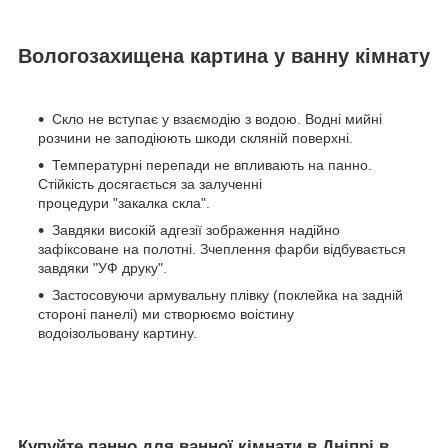
Вологозахищена картина у ванну кімнату
Скло не вступає у взаємодію з водою. Водні мийні
розчини не заподіюють шкоди скляній поверхні.
Температурні перепади не впливають на панно.
Стійкість досягається за залученні
процедури "закалка скла".
Завдяки високій адгезії зображення надійно
зафіксоване на полотні. Зчеплення фарби відбувається
завдяки "УФ друку".
Застосовуючи армувальну плівку (поклейка на задній
стороні панелі) ми створюємо воістину
водоізольовану картину.
Купуйте панно для ванної кімнати в Дніпрі в