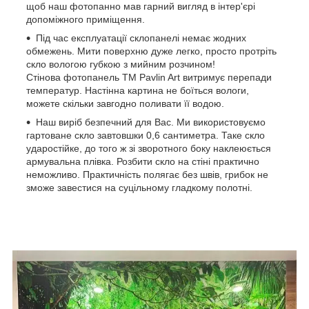
щоб наш фотопанно мав гарний вигляд в інтер'єрі
допоміжного приміщення.
Під час експлуатації склопанелі немає жодних
обмежень. Мити поверхню дуже легко, просто протріть
скло вологою губкою з мийним розчином!
Стінова фотопанель TM Pavlin Art витримує перепади
температур. Настінна картина не боїться вологи,
можете скільки завгодно поливати її водою.
Наш виріб безпечний для Вас. Ми використовуємо
гартоване скло завтовшки 0,6 сантиметра. Таке скло
ударостійке, до того ж зі зворотного боку наклеюється
армувальна плівка. Розбити скло на стіні практично
неможливо. Практичність полягає без швів, грибок не
зможе завестися на суцільному гладкому полотні.