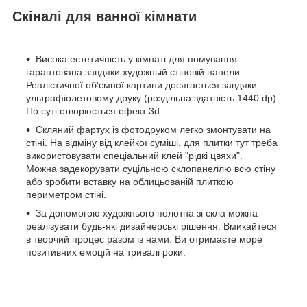
Скіналі для ванної кімнати
Висока естетичність у кімнаті для помування
гарантована завдяки художньій стіновій панели.
Реалістичної об'ємної картини досягається завдяки
ультрафіолетовому друку (роздільна здатність 1440 dp).
По суті створюється ефект 3d.
Скляний фартух із фотодруком легко змонтувати на
стіні. На відміну від клейкої суміші, для плитки тут треба
використовувати спеціальний клей "рідкі цвяхи".
Можна задекорувати суцільною склопанеллю всю стіну
або зробити вставку на облицьованій плиткою
периметром стіні.
За допомогою художнього полотна зі скла можна
реалізувати будь-які дизайнерські рішення. Вмикайтеся
в творчий процес разом із нами. Ви отримаєте море
позитивних емоцій на тривалі роки.