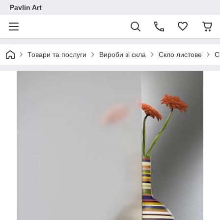
Pavlin Art
Товари та послуги
Вироби зі скла
Скло листове
С