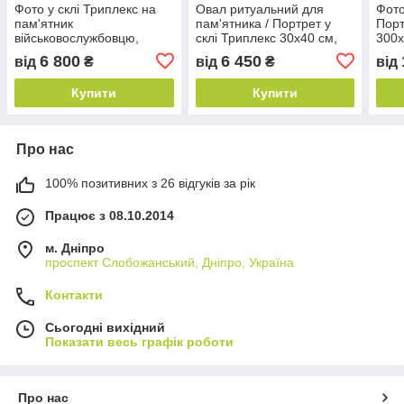
Фото у склі Триплекс на
Овал ритуальний для
Фото
пам'ятник
пам'ятника / Портрет у
Порт
військовослужбовцю,
склі Триплекс 30х40 см,
300х
40х60 см, товщина 12 мм
товщина 12 мм (6+6)
мм
6 800
6 450
від
₴
від
₴
від
(6+6)
Купити
Купити
Про нас
100% позитивних з 26 відгуків за рік
Працює з 08.10.2014
м. Дніпро
проспект Слобожанський, Дніпро, Україна
Контакти
Сьогодні вихідний
Показати весь графік роботи
Про нас