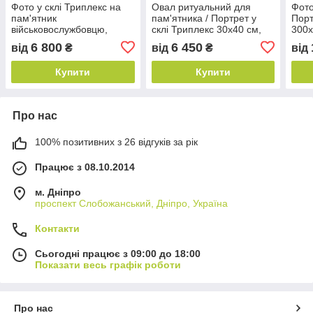
Фото у склі Триплекс на
Овал ритуальний для
Фото
пам'ятник
пам'ятника / Портрет у
Порт
військовослужбовцю,
склі Триплекс 30х40 см,
300х
40х60 см, товщина 12 мм
товщина 12 мм (6+6)
мм
6 800
6 450
від
₴
від
₴
від
(6+6)
Купити
Купити
Про нас
100% позитивних з 26 відгуків за рік
Працює з 08.10.2014
м. Дніпро
проспект Слобожанський, Дніпро, Україна
Контакти
Сьогодні працює з 09:00 до 18:00
Показати весь графік роботи
Про нас