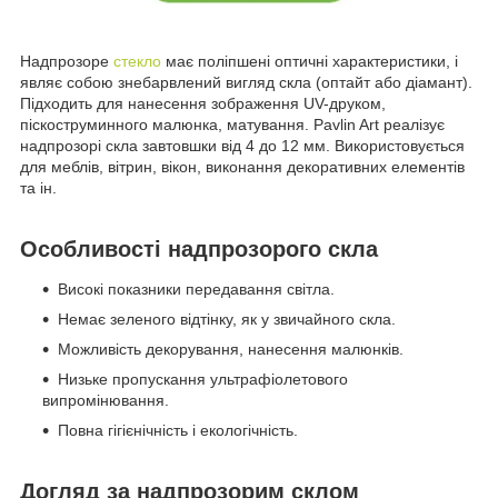
Надпрозоре
стекло
має поліпшені оптичні характеристики, і
являє собою знебарвлений вигляд скла (оптайт або діамант).
Підходить для нанесення зображення UV-друком,
піскоструминного малюнка, матування. Pavlin Art реалізує
надпрозорі скла завтовшки від 4 до 12 мм. Використовується
для меблів, вітрин, вікон, виконання декоративних елементів
та ін.
Особливості надпрозорого скла
Високі показники передавання світла.
Немає зеленого відтінку, як у звичайного скла.
Можливість декорування, нанесення малюнків.
Низьке пропускання ультрафіолетового
випромінювання.
Повна гігієнічність і екологічність.
Догляд за надпрозорим склом