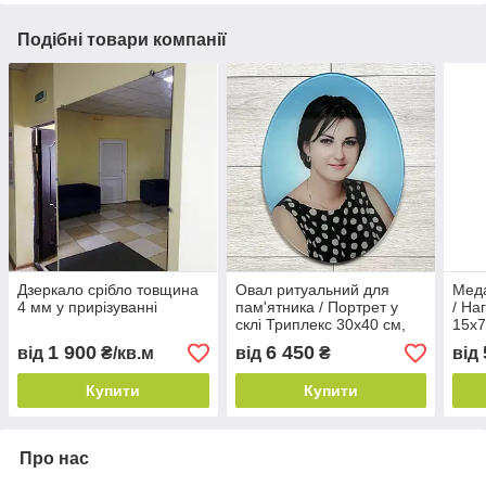
Подібні товари компанії
Дзеркало срібло товщина
Овал ритуальний для
Меда
4 мм у прирізуванні
пам'ятника / Портрет у
/ На
склі Триплекс 30х40 см,
15х7
товщина 12 мм (6+6)
(6+6
1 900
6 450
від
₴/кв.м
від
₴
від
Купити
Купити
Про нас