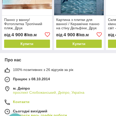
Панно у ванну/
Картина з плитки для
Скля
Фотоплитка Тропічний
ванної / Керамічне панно
кімн
пляж, Друк
на стіну Дельфіни, Друк
світ
4 900
4 900
від
₴/кв.м
від
₴/кв.м
від
Купити
Купити
Про нас
100% позитивних з 26 відгуків за рік
Працює з 08.10.2014
м. Дніпро
проспект Слобожанський, Дніпро, Україна
Контакти
Сьогодні вихідний
Показати весь графік роботи