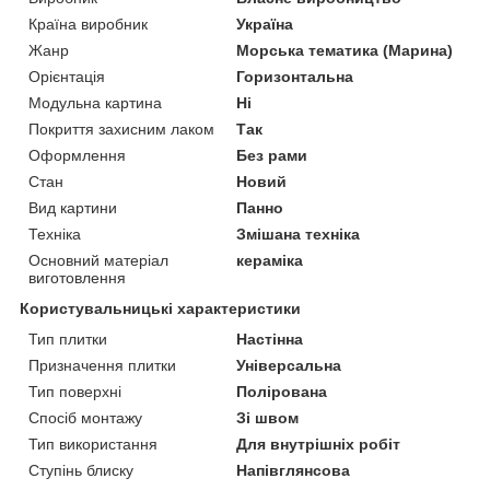
Країна виробник
Україна
Жанр
Морська тематика (Марина)
Орієнтація
Горизонтальна
Модульна картина
Ні
Покриття захисним лаком
Так
Оформлення
Без рами
Стан
Новий
Вид картини
Панно
Техніка
Змішана техніка
Основний матеріал
кераміка
виготовлення
Користувальницькі характеристики
Тип плитки
Настінна
Призначення плитки
Універсальна
Тип поверхні
Полірована
Спосіб монтажу
Зі швом
Тип використання
Для внутрішніх робіт
Ступінь блиску
Напівглянсова