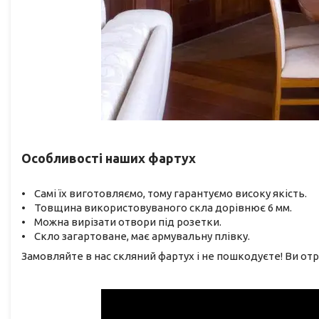
Особливості наших фартух
• Самі їх виготовляємо, тому гарантуємо високу якість.
• Товщина використовуваного скла дорівнює 6 мм.
• Можна вирізати отвори під розетки.
• Скло загартоване, має армувальну плівку.
Замовляйте в нас скляний фартух і не пошкодуєте! Ви от