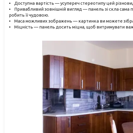
• Доступна вартість — усупереч стереотипу цей різнови
• Привабливий зовнішній вигляд — панель зі скла сама п
робить її чудовою.
• Маса можливих зображень — картинка ви можете зібрат
• Міцність — панель досить міцна, щоб витримувати важ