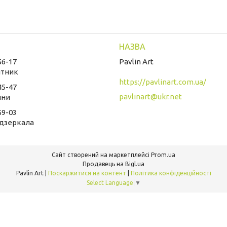
56-17
Pavlin Art
ятник
https://pavlinart.com.ua/
45-47
pavlinart@ukr.net
ини
59-03
 дзеркала
Сайт створений на маркетплейсі
Prom.ua
Продавець на Bigl.ua
Pavlin Art |
Поскаржитися на контент
|
Політика конфіденційності
Select Language
▼