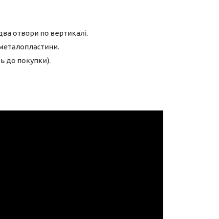
два отвори по вертикалі.
металопластини.
ь до покупки).