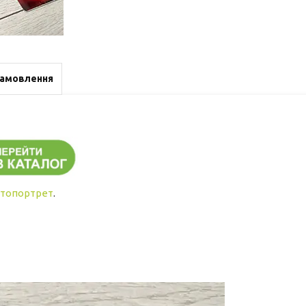
замовлення
топортрет
.