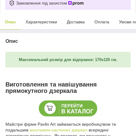
Замовлення під захистом
Опис
Характеристики
Доставка
Оплата
Умови п
Опис
Максимальний розмір для відправки: 170х120 см.
Виготовлення та навішування
прямокутного дзеркала
Майстри фірми Pavlin Art займаються виробництвом та
подальшим
монтажом настінних дзеркал
всередині
допоміжних приміщень. Як правило, ми працюємо у