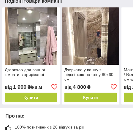
Подібні товари компанії
Дзеркало для ванної
Дзеркало у ванну з
Монт
кімнати в прирізанні
підсвіткою на стіну 80х60
/ Вк
см
кімн
1 900
4 800
від
₴/кв.м
від
₴
від
Купити
Купити
Про нас
100% позитивних з 26 відгуків за рік