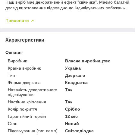
Наш виріб має декоративний ефект "свічника". Маємо багатий
досвід виготовлення відповідно до індивідуальних побажань.
Приховати
Характеристики
Основні
Виробник
Власне виробництво
Країна виробник
Україна
Тип
Дзеркало
Форма дзеркала
Квадратна
Наявність декоративного
Так
підсвічування
Настінне кріплення
Так
Колір покриття
Срібло
Гарантійний термін
12 міс
Стан
Новий
Підсвічування (тип ламп)
Світлодіодна