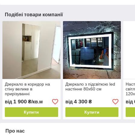
Подібні товари компанії
Дзеркало в коридор на
Дзеркало з підсвіткою led
Наст
стіну велике в
настінне 80х60 см
світ
прирізуванні
120х
1 900
4 300
від
₴/кв.м
від
₴
від
Купити
Купити
Про нас