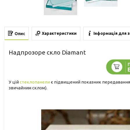
Характеристики
Інформація для 
Опис
Надпрозоре скло Diamant
У цій
стеклопанели
є підвищений показник передавання ко
звичайним склом).