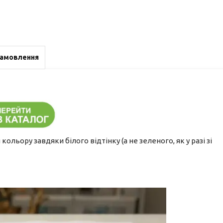
замовлення
льору завдяки білого відтінку (а не зеленого, як у разі зі