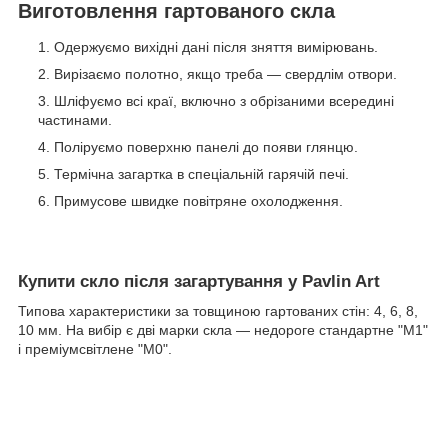
Виготовлення гартованого скла
Одержуємо вихідні дані після зняття вимірювань.
Вирізаємо полотно, якщо треба — свердлім отвори.
Шліфуємо всі краї, включно з обрізаними всередині
частинами.
Поліруємо поверхню панелі до появи глянцю.
Термічна загартка в спеціальній гарячій печі.
Примусове швидке повітряне охолодження.
Купити скло після загартування у Pavlin Art
Типова характеристики за товщиною гартованих стін: 4, 6, 8,
10 мм. На вибір є дві марки скла — недороге стандартне "М1"
і преміумсвітлене "М0".