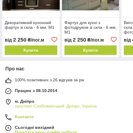
Декоративний кухонний
Фартух для кухні з
Виго
фартух зі скла - 6 мм, М1
фотодруком зі скла - 6 мм,
скла
М1
фото
санв
2 250
2 250
від
₴/пог.м
від
₴/пог.м
від
Купити
Купити
Про нас
100% позитивних з 26 відгуків за рік
Працює з 08.10.2014
м. Дніпро
проспект Слобожанський, Дніпро, Україна
Контакти
Сьогодні вихідний
Показати весь графік роботи