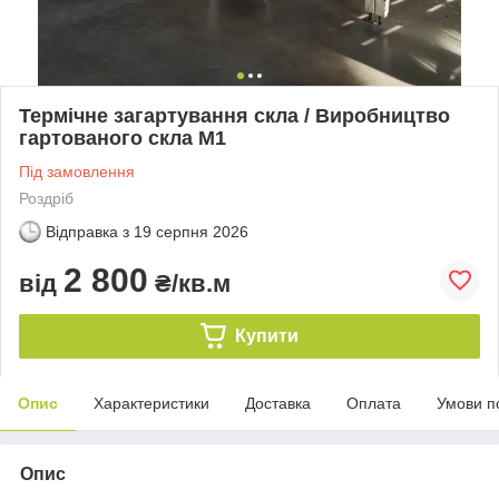
Термічне загартування скла / Виробництво
гартованого скла М1
Під замовлення
Роздріб
Відправка з
19 серпня 2026
2 800
від
₴/кв.м
Купити
Опис
Характеристики
Доставка
Оплата
Умови п
Опис