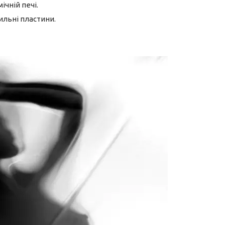
чній печі.
ильні пластини.