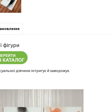
замовлення
 фігури
суальної дівчини інтригує й заворожує.