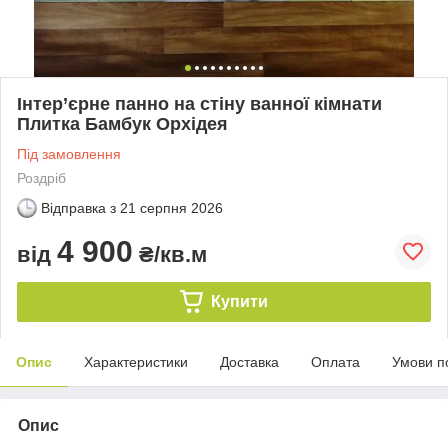
Інтер’єрне панно на стіну ванної кімнати
Плитка Бамбук Орхідея
Під замовлення
Роздріб
Відправка з
21 серпня 2026
4 900
від
₴/кв.м
Купити
Опис
Характеристики
Доставка
Оплата
Умови п
Опис