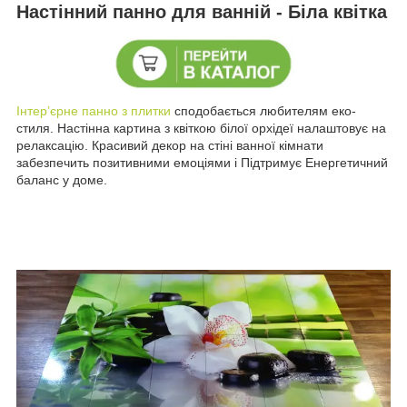
Настінний панно для ванній - Біла квітка
Інтер’єрне панно з плитки
сподобається любителям еко-
стиля. Настінна картина з квіткою білої орхідеї налаштовує на
релаксацію. Красивий декор на стіні ванної кімнати
забезпечить позитивними емоціями і Підтримує Енергетичний
баланс у доме.