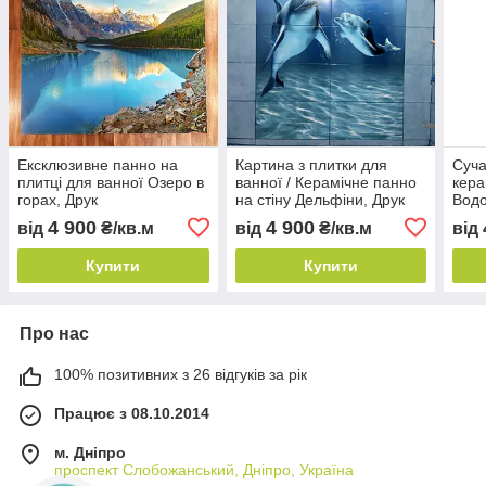
Ексклюзивне панно на
Картина з плитки для
Суча
плитці для ванної Озеро в
ванної / Керамічне панно
кера
горах, Друк
на стіну Дельфіни, Друк
Водо
4 900
4 900
від
₴/кв.м
від
₴/кв.м
від
Купити
Купити
Про нас
100% позитивних з 26 відгуків за рік
Працює з 08.10.2014
м. Дніпро
проспект Слобожанський, Дніпро, Україна