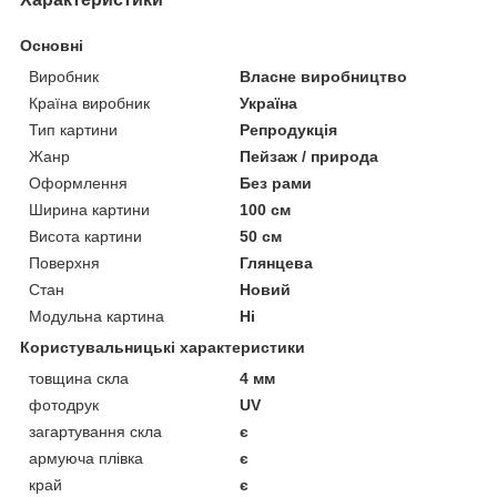
Основні
Виробник
Власне виробництво
Країна виробник
Україна
Тип картини
Репродукція
Жанр
Пейзаж / природа
Оформлення
Без рами
Ширина картини
100 см
Висота картини
50 см
Поверхня
Глянцева
Стан
Новий
Модульна картина
Ні
Користувальницькі характеристики
товщина скла
4 мм
фотодрук
UV
загартування скла
є
армуюча плівка
є
край
є