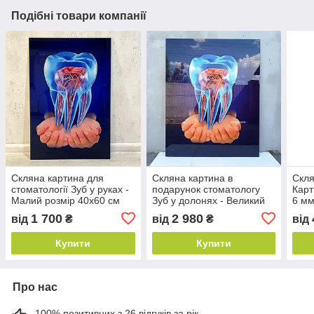
Подібні товари компанії
Скляна картина для
Скляна картина в
Скля
стоматології Зуб у руках -
подарунок стоматологу
Карт
Малий розмір 40х60 см
Зуб у долонях - Великий
6 мм
розмір 80х100 см
1 700
2 980
від
₴
від
₴
від
Купити
Купити
Про нас
100% позитивних з 26 відгуків за рік