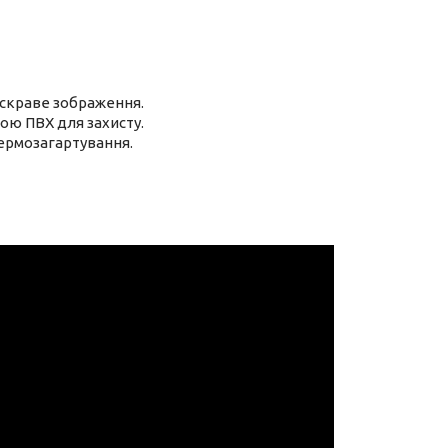
яскраве зображення.
ою ПВХ для захисту.
термозагартування.