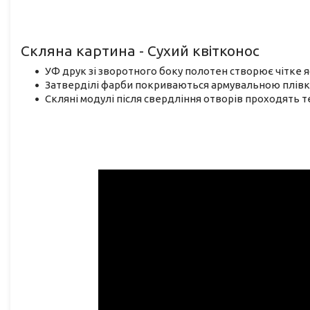
Скляна картина - Сухий квітконос
УФ друк зі зворотного боку полотен створює чітке 
Затверділі фарби покриваються армувальною плівк
Скляні модулі після свердління отворів проходять 