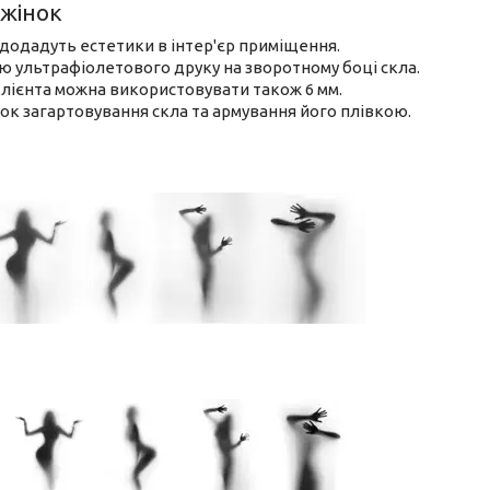
жінок
 додадуть естетики в інтер'єр приміщення.
ою ультрафіолетового друку на зворотному боці скла.
клієнта можна використовувати також 6 мм.
ок загартовування скла та армування його плівкою.