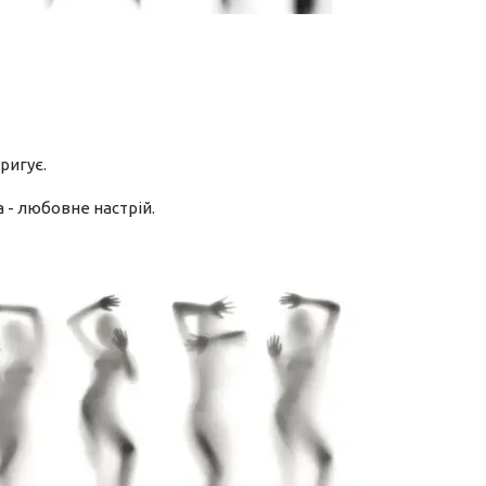
ригує.
а - любовне настрій.