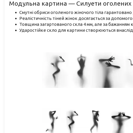
Модульна картина — Силуети оголених 
Смутні обриси оголеного жіночого тіла гарантовано
Реалістичність тіней жінок досягається за допомог
Товщина загартованого скла 4 мм, але за бажанням 
Ударостійке скло для картини створюються внаслід