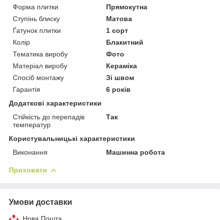
Форма плитки
Прямокутна
Ступінь блиску
Матова
Ґатунок плитки
1 сорт
Колір
Блакитний
Тематика виробу
Фото
Матеріал виробу
Кераміка
Спосіб монтажу
Зі швом
Гарантія
6 років
Додаткові характеристики
Стійкість до перепадів
Так
температур
Користувальницькі характеристики
Виконання
Машинна робота
Приховати
Умови доставки
Нова Пошта