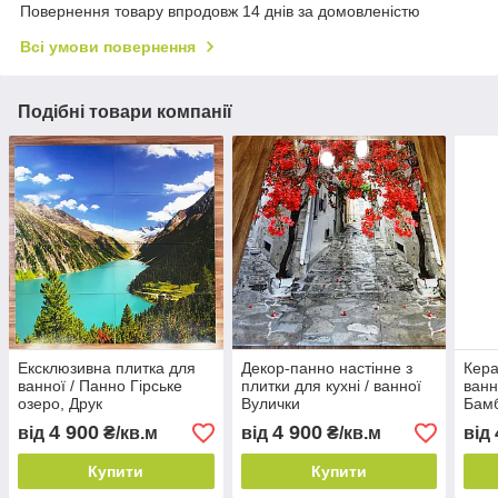
Повернення товару впродовж 14 днів за домовленістю
Всі умови повернення
Подібні товари компанії
Ексклюзивна плитка для
Декор-панно настінне з
Кера
ванної / Панно Гірське
плитки для кухні / ванної
ванн
озеро, Друк
Вулички
Бам
4 900
4 900
від
₴/кв.м
від
₴/кв.м
від
Купити
Купити