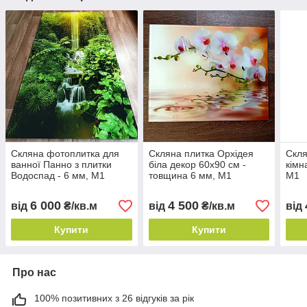
Скляна фотоплитка для
Скляна плитка Орхідея
Скля
ванної Панно з плитки
біла декор 60х90 см -
кімн
Водоспад - 6 мм, М1
товщина 6 мм, М1
М1
6 000
4 500
від
₴/кв.м
від
₴/кв.м
від
Купити
Купити
Про нас
100% позитивних з 26 відгуків за рік