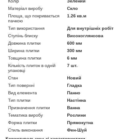
Колір
Зелений
Матеріал виробу
Скло
Площа, що покривається
1.26 кв.м
пачкою
Тип використання
Для внутрішніх робіт
Ступінь блиску
Високоглянсова
Довжина плитки
600 мм
Ширина плитки
300 мм
Товщина плитки
6 мм
Кількість плиток в одній
7 шт.
упаковці
Стан
Новий
Тип поверхні
Гладка
Вид елемента
Панно
Тип плитки
Настінна
Призначення плитки
Ванна
Тематика виробу
Рослини
Форма плитки
Прямокутна
Стиль виконання
Фен-Шуй
Користувальницькі характеристики