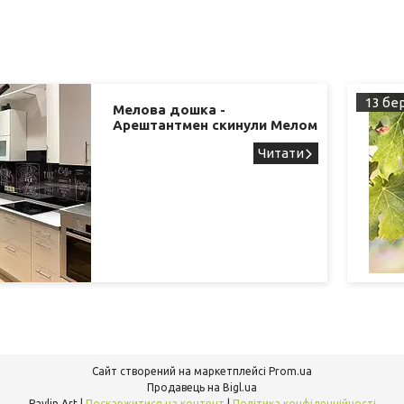
13 бер
Мелова дошка -
Арештантмен скинули Мелом
Сайт створений на маркетплейсі
Prom.ua
Продавець на Bigl.ua
Pavlin Art |
Поскаржитися на контент
|
Політика конфіденційності