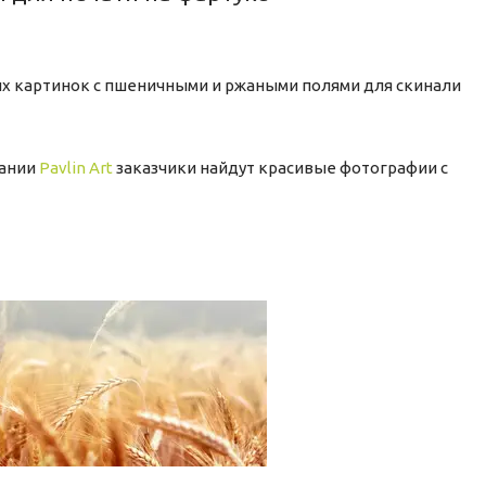
х картинок с пшеничными и ржаными полями для скинали
пании
Pavlin Art
заказчики найдут красивые фотографии с