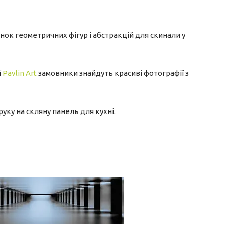
нок геометричних фігур і абстракцій для скинали у
ї
Pavlin Art
замовники знайдуть красиві фотографії з
ку на скляну панель для кухні.