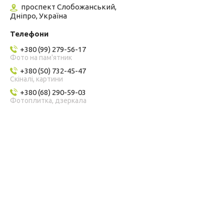
проспект Слобожанський,
Дніпро, Україна
+380 (99) 279-56-17
Фото на пам'ятник
+380 (50) 732-45-47
Скіналі, картини
+380 (68) 290-59-03
Фотоплитка, дзеркала